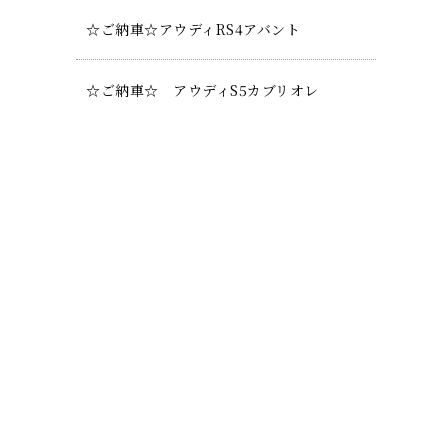
☆ご納車☆アウディRS4アバント
☆ご納車☆ アウディS5カブリオレ